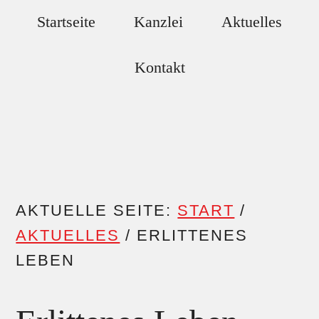
Zum
Skip
Startseite
Kanzlei
Aktuelles
Inhalt
to
springen
footer
Kontakt
AKTUELLE SEITE:
START
/
AKTUELLES
/
ERLITTENES
LEBEN