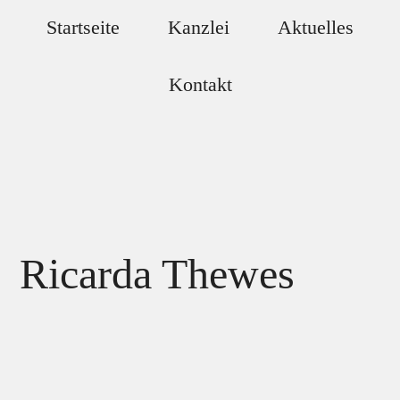
Zum
Skip
Startseite
Kanzlei
Aktuelles
Inhalt
to
springen
footer
Kontakt
Ricarda Thewes