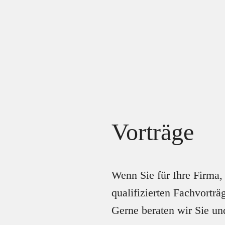
Zum
Skip
Inhalt
to
springen
footer
Vorträge
Wenn Sie für Ihre Firma, 
qualifizierten Fachvortr
Gerne beraten wir Sie un