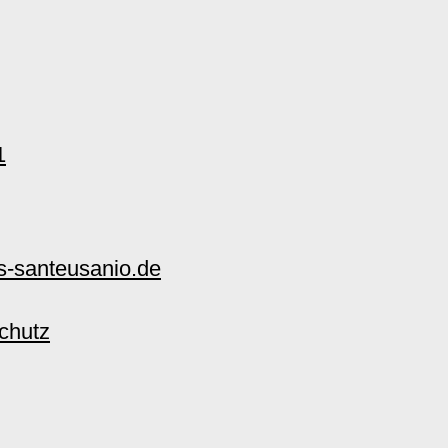
1
-santeusanio.de
chutz