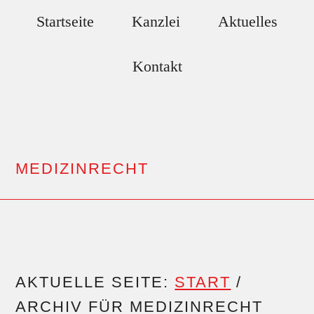
Zum
Skip
Startseite
Kanzlei
Aktuelles
Inhalt
to
springen
footer
Kontakt
MEDIZINRECHT
AKTUELLE SEITE:
START
/
ARCHIV FÜR MEDIZINRECHT